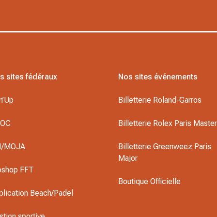
s sites fédéraux
Nos sites événements
n’Up
Billetterie Roland-Garros
DOC
Billetterie Rolex Paris Maste
I/MOJA
Billetterie Greenweez Paris
Major
oshop FFT
Boutique Officielle
plication Beach/Padel
stion sportive