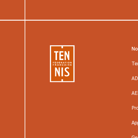
No
Te
A
AE
Pr
Ap
Ge