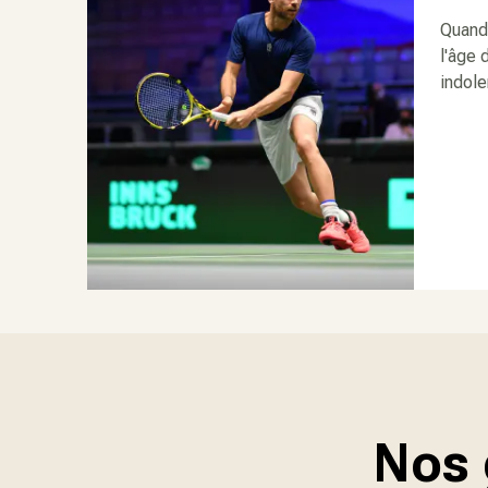
Quand 
l'âge 
indole
Nos 